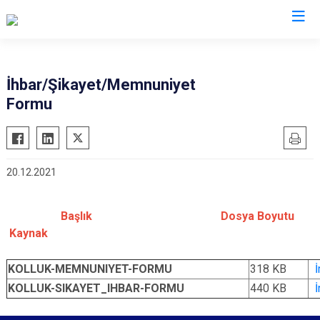
İl Jandarma Komutanlıkları
İhbar/Şikayet/Memnuniyet
Formu
20.12.2021
Başlık Dosya Boyutu
Kaynak
KOLLUK-MEMNUNIYET-FORMU
318 KB
İ
KOLLUK-SIKAYET_IHBAR-FORMU
440 KB
İ